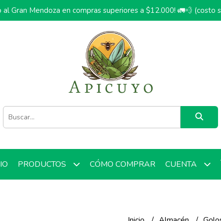
o al Gran Mendoza en compras superiores a $12.000! 🚛💨 (costo 
CIO
CÓMO COMPRAR
PRODUCTOS
CUENTA
Inicio
Almacén
Golo