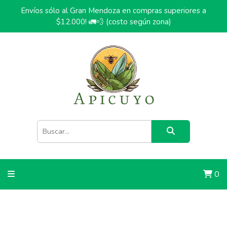
Envíos sólo al Gran Mendoza en compras superiores a
$12.000! 🚛💨 (costo según zona)
0