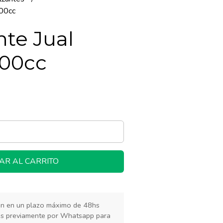
500cc
nte Jual
500cc
AR AL CARRITO
rán en un plazo máximo de 48hs
os previamente por Whatsapp para