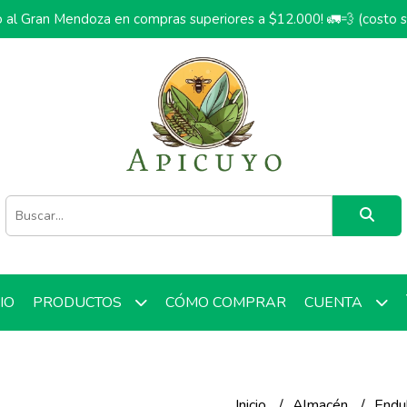
o al Gran Mendoza en compras superiores a $12.000! 🚛💨 (costo 
CIO
CÓMO COMPRAR
PRODUCTOS
CUENTA
Inicio
Almacén
Endu